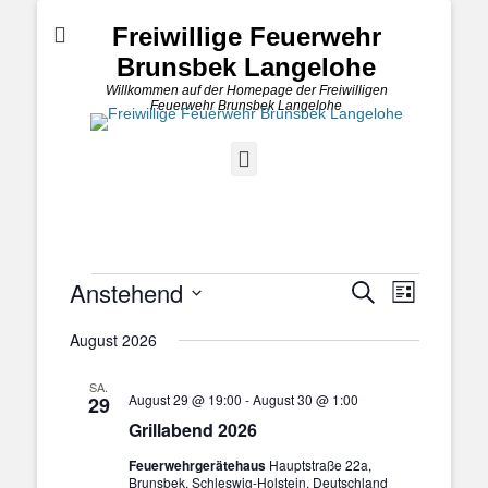
Freiwillige Feuerwehr
Brunsbek Langelohe
Willkommen auf der Homepage der Freiwilligen
Feuerwehr Brunsbek Langelohe
YouTube
Veranstaltungen
Anstehend
Veranstal
Veranstaltung
Suche
Liste
Ansichten
Suche
Datum
Navigatio
August 2026
und
wählen.
Ansichten,
SA.
Navigation
August 29 @ 19:00
-
August 30 @ 1:00
29
Grillabend 2026
Feuerwehrgerätehaus
Hauptstraße 22a,
Brunsbek, Schleswig-Holstein, Deutschland