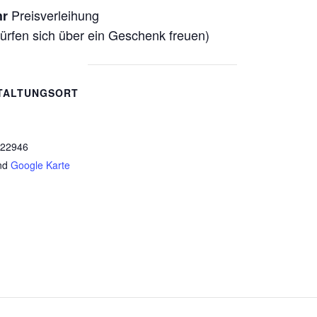
Preisverleihung
hr
dürfen sich über ein Geschenk freuen)
TALTUNGSORT
1
22946
nd
Google Karte