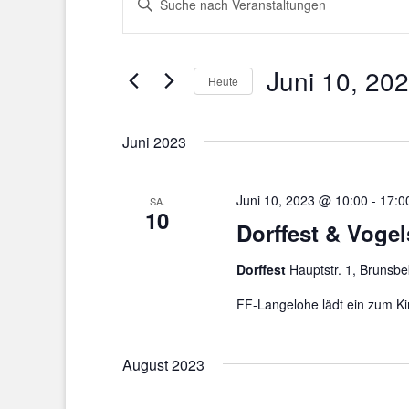
Suche
Schlüsselwort
eingeben.
und
Suche
Juni 10, 20
Ansichten,
nach
Heute
Veranstaltungen
Navigation
Datum
Schlüsselwort.
wählen.
Juni 2023
Juni 10, 2023 @ 10:00
-
17:0
SA.
10
Dorffest & Voge
Dorffest
Hauptstr. 1, Brunsb
FF-Langelohe lädt ein zum Ki
August 2023