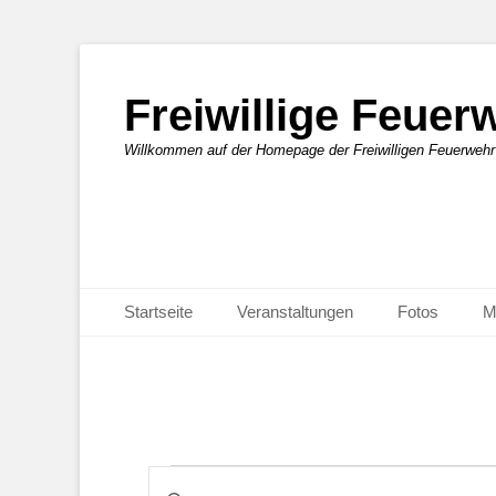
Freiwillige Feue
Willkommen auf der Homepage der Freiwilligen Feuerweh
Primäres Menü
Zum
Startseite
Veranstaltungen
Fotos
M
Inhalt
springen
Veranstaltungen
Veranstaltungen
Bitte